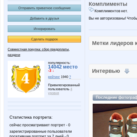
Комплименты
Отправить приватное сообщение
Комплиментов нет.
Вы не авторизованы! Чтоб
Добавить в друзья
Игнорировать
Сделать подарок
Метки лидеров
Совместная покупка: сбор предоплаты,
раздачи
популярность:
14042 место
Интервью
-3 ↓
рейтинг
1940
?
Привилегированный
пользователь
4
уровня
Последние
фотогра
Статистика портрета:
сейчас просматривают портрет - 0
зарегистрированные пользователи
посетившие портрет за 7 дней - 0