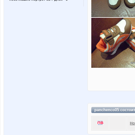
panchenco05 состои
Но